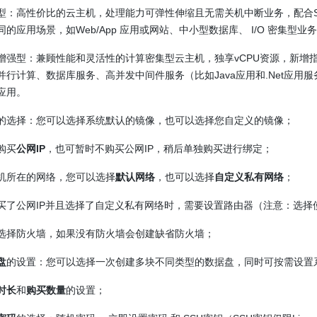
型：高性价比的云主机，处理能力可弹性伸缩且无需关机中断业务，配合S
同的应用场景，如Web/App 应用或网站、中小型数据库、 I/O 密集型业
增强型：兼顾性能和灵活性的计算密集型云主机，独享vCPU资源，新增
并行计算、数据库服务、高并发中间件服务（比如Java应用和.Net应用
应用。
的选择：您可以选择系统默认的镜像，也可以选择您自定义的镜像；
购买
公网IP
，也可暂时不购买公网IP，稍后单独购买进行绑定；
机所在的网络，您可以选择
默认网络
，也可以选择
自定义私有网络
；
买了公网IP并且选择了自定义私有网络时，需要设置路由器（注意：选择
选择防火墙，如果没有防火墙会创建缺省防火墙；
盘
的设置：您可以选择一次创建多块不同类型的数据盘，同时可按需设置
时长
和
购买数量
的设置；