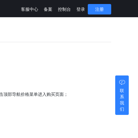
客服中心
备案
控制台
登录
注册
联
击顶部导航价格菜单进入购买页面；
系
我
们