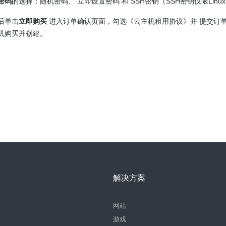
密码
的选择：随机密码、 立即设置密码 和 SSH密钥（SSH密钥仅限Linu
后单击
立即购买
进入订单确认页面，勾选《云主机租用协议》并 提交订
机购买并创建。
解决方案
网站
游戏