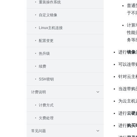
重装操作系统
普通
于不
自定义镜像
计算
Linux主机连接
性能
务等
配置变更
进行
镜像
热升级
可以连带
续费
针对云主
SSH密钥
当连带购
计费说明
为云主机
计费方式
进行
云硬
欠费处理
进行
购买
常见问题