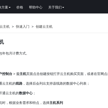
决方案
价格
帮助中心
关于我们
云主机
>
快速入门
>
创建云主机
机
包年包月计费方式。
户控制台
>
云主机
页面点击创建按钮打开云主机购买页面，或者在官网点
通云主机的
线路
，选择后会列出支持该线路的数据中心列表；
开通云主机的
数据中心
；
机时，根据业务需求和特点，选择
主机系列